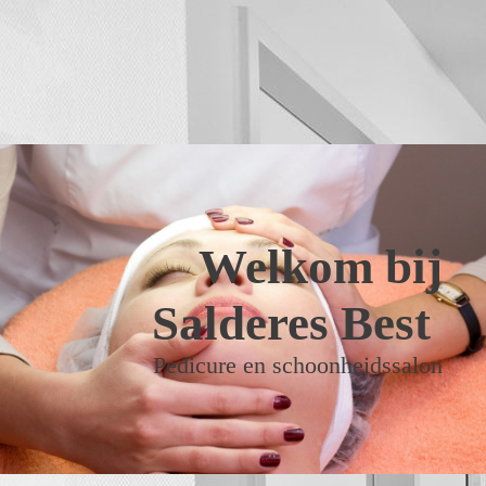
Welkom bij
Salderes Best
Pedicure en schoonheidssalon