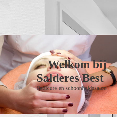
Welkom bij
Salderes Best
Pedicure en schoonheidssalon