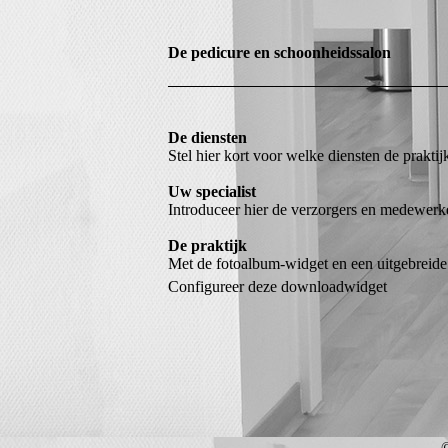
De pedicure en schoonheidssalon
De diensten
Stel hier kort voor welke diensten de prakt
Uw specialist
Introduceer hier de verzorgers en medewerker
De praktijk
Met de fotoalbum-widget en een uitgebreide t
Configureer deze downloadwidget
©