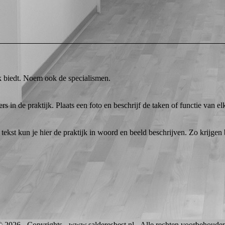
ijk biedt. Noem ook de specialismen.
s in de praktijk. Plaats een foto en beschrijf de taken of functie van 
ekst kun je hier de praktijk in woord en beeld beschrijven. Zo krijgen
 2026 - Copyrights - www.salderesbest.nl - Alle rechten voorbehoude