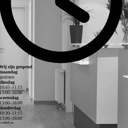
Wij zijn geopend
maandag
gesloten
dinsdag
10
:
45
–
11
:
15
13
:
00
–
16
:
00
woensdag
13
:
00
–
16
:
00
donderdag
10
:
30
–
11
:
15
13
:
00
–
16
:
00
vrijdag