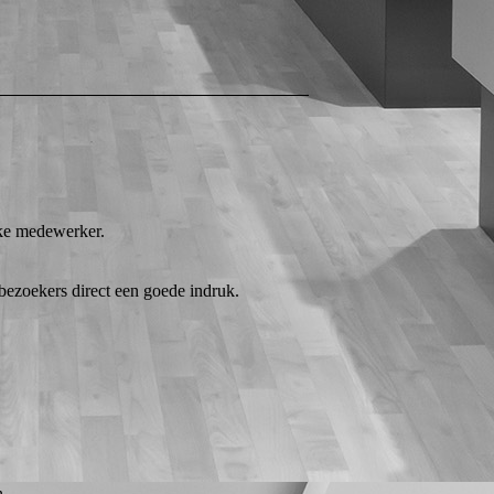
13
:
00
–
16
:
00
LET OP: Alleen op vrijdag in de even weken geopend 😊
elke medewerker.
 bezoekers direct een goede indruk.
n.