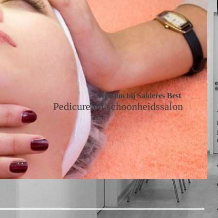
Welkom bij Salderes Best
Pedicure en schoonheidssalon