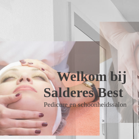
Welkom bij
Salderes Best
Pedicure en schoonheidssalon